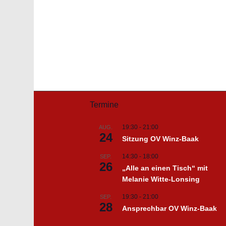
Termine
19:30
-
21:00
AUG.
24
Sitzung OV Winz-Baak
14:30
-
18:00
SEP.
26
„Alle an einen Tisch“ mit