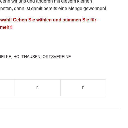
wenn wir uns und anderen mit diesem kleinen
nten, dann ist damit bereits eine Menge gewonnen!
chwahl! Gehen Sie wählen und stimmen Sie für
 mehr!
IELKE
,
HOLTHAUSEN
,
ORTSVEREINE
n